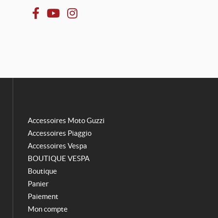
F
Y
I
a
o
n
c
u
s
e
T
t
b
u
a
o
b
g
o
e
r
k
a
m
Accessoires Moto Guzzi
Accessoires Piaggio
Accessoires Vespa
BOUTIQUE VESPA
Boutique
Panier
Paiement
Mon compte