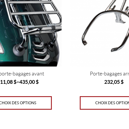
variations.
Les
options
peuvent
être
choisies
sur
la
page
du
produit
 porte-bagages avant
Porte-bagages arr
11,08
$
–
435,00
$
232,05
$
CHOIX DES OPTIONS
CHOIX DES OPTIO