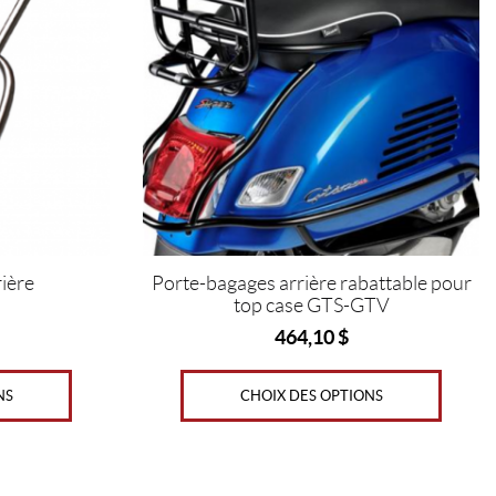
variations.
Les
options
peuvent
être
choisies
sur
la
page
du
produit
ière
Porte-bagages arrière rabattable pour
top case GTS-GTV
464,10
$
NS
CHOIX DES OPTIONS