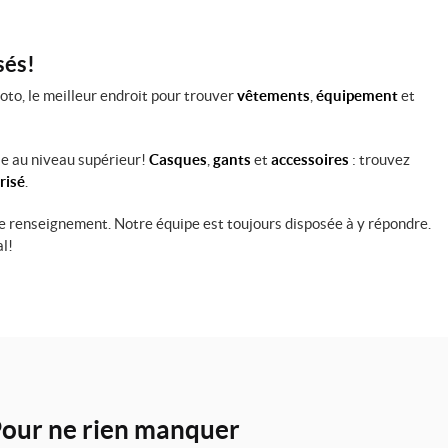
sés!
to, le meilleur endroit pour trouver
vêtements
,
équipement
et
le au niveau supérieur!
Casques
,
gants
et
accessoires
: trouvez
risé
.
 renseignement. Notre équipe est toujours disposée à y répondre.
l!
our ne rien manquer