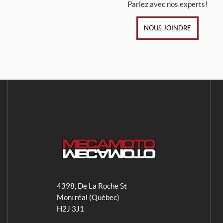
Parlez avec nos experts!
NOUS JOINDRE
M
e
4398, De La Roche St
c
Montréal
(Québec)
a
H2J 3J1
m