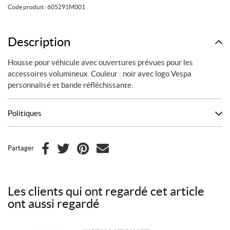
Housse
Code produit :
605291M001
de
protection
extérieure
Description
–
Housse pour véhicule avec ouvertures prévues pour les
Vespa
accessoires volumineux. Couleur : noir avec logo Vespa
personnalisé et bande réfléchissante.
Politiques
Partager
F
T
P
C
a
w
i
o
c
i
n
u
Les clients qui ont regardé cet article
e
t
t
r
ont aussi regardé
b
t
e
r
o
e
r
i
o
r
e
e