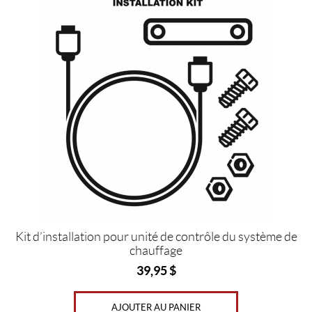
k
s
l
t
Kit d’installation pour unité de contrôle du système de
chauffage
39,95
$
AJOUTER AU PANIER