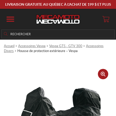
LIVRAISON GRATUITE AU QUÉBEC À L'ACHAT DE 199 $ ET PLUS
Rechercher
Rechercher :
Accueil
Accessoires Vespa
Vespa GTS - GTV 300
Accessoires
Divers
Housse de protection extérieure – Vespa
🔍