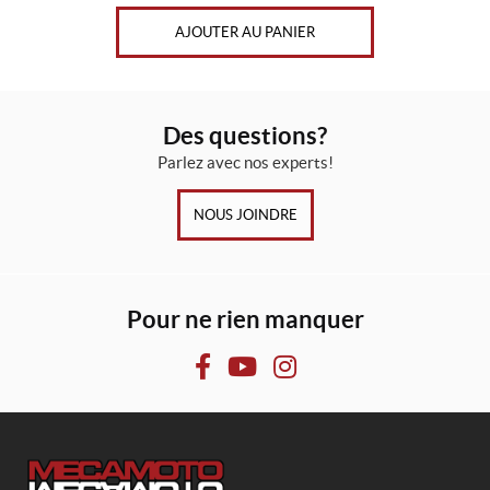
AJOUTER AU PANIER
Des questions?
Parlez avec nos experts!
NOUS JOINDRE
Pour ne rien manquer
F
Y
I
a
o
n
c
u
s
e
T
t
b
u
a